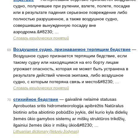
судно, получившее при рулении, взлете, полете, посадке
или в результате падения серьезное повреждение либо
полностью разрушенное, а также воздушное судно,
совершившее вынужденную посадку вне
аэродрома.&#8230; …
Словарь юридических понятий
Воздушное судно, признаваемое терпящим бедствие
—
69
Воздушное судно признается терпящим бедствие, если
такому судну или находящимся на его борту лицам
угрожает опасность, которая не может быть устранена в
результате действий членов экипажа, либо воздушное
судно, с которым потеряна связь и место&#8230; …
Словарь юридических понятий
cтихийное бедствие
— gaivalinė nelaimė statusas
70
Aprobuotas sritis hidrometeorologija apibrėžtis Natūralus
biotinio arba abiotinio pobūdžio įvykis, dėl kurio kyla didelių
žemės ūkio gamybos sistemų ar miškų struktūros trikdžių,
ilgainiui žemės ūkio ir miškų ūkio&#8230; …
Lithuanian dictionary (lietuvių žodynas)