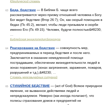
Юридический словарь
Беда, бедствие
— В Библии Б. чаще всего
63
рассматривается через призму отношений человека к Богу.
Бог видит бедствие (Втор 26:7); Он, как скорый помощник в
бедах (Пс 45:2), желает, чтобы люди призывали в скорби
именно Его (Пс 49:15). Человек, будучи полностью&#8230;
…
Библейская энциклопедия Брокгауза
Реагирование на бедствие
— совокупность мер,
64
предпринимаемых в период бедствия и после него.
Заключается в оказании немедленной помощи
пострадавшим, обеспечении жизнедеятельности людей в
зонах поражения (зонах загрязнения, заражения, пожаров,
разрушений и т.д.),&#8230; …
Словарь черезвычайных ситуаций
СТИХИЙНОЕ БЕДСТВИЕ
— (act of God) Всякое природное
65
явление, не вызванное действиями людей и
непредсказуемое. Неверно (как иногда полагают), что
полисы страхования домов и предприятий не