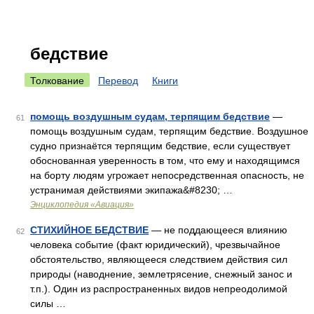
бедствие
Толкование
Перевод
Книги
помощь воздушным судам, терпящим бедствие
—
61
помощь воздушным судам, терпящим бедствие. Воздушное
судно признаётся терпящим бедствие, если существует
обоснованная уверенность в том, что ему и находящимся
на борту людям угрожает непосредственная опасность, не
устранимая действиями экипажа&#8230; …
Энциклопедия «Авиация»
СТИХИЙНОЕ БЕДСТВИЕ
— не поддающееся влиянию
62
человека событие (факт юридический), чрезвычайное
обстоятельство, являющееся следствием действия сил
природы (наводнение, землетрясение, снежный занос и
т.п.). Один из распространенных видов непреодолимой
силы …