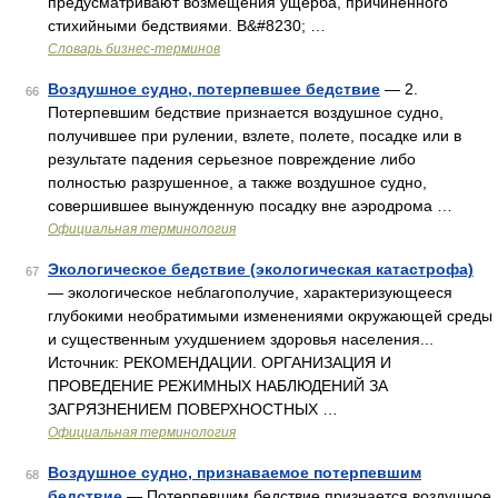
предусматривают возмещения ущерба, причиненного
стихийными бедствиями. В&#8230; …
Словарь бизнес-терминов
Воздушное судно, потерпевшее бедствие
— 2.
66
Потерпевшим бедствие признается воздушное судно,
получившее при рулении, взлете, полете, посадке или в
результате падения серьезное повреждение либо
полностью разрушенное, а также воздушное судно,
совершившее вынужденную посадку вне аэродрома …
Официальная терминология
Экологическое бедствие (экологическая катастрофа)
67
— экологическое неблагополучие, характеризующееся
глубокими необратимыми изменениями окружающей среды
и существенным ухудшением здоровья населения...
Источник: РЕКОМЕНДАЦИИ. ОРГАНИЗАЦИЯ И
ПРОВЕДЕНИЕ РЕЖИМНЫХ НАБЛЮДЕНИЙ ЗА
ЗАГРЯЗНЕНИЕМ ПОВЕРХНОСТНЫХ …
Официальная терминология
Воздушное судно, признаваемое потерпевшим
68
бедствие
— Потерпевшим бедствие признается воздушное